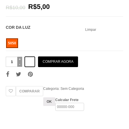
R$
5,00
R$
10,00
COR DA LUZ
Limpar
5050
Conector
COMPRAR AGORA
Emenda
Fita-
fita
5050
Rgb
Categoria:
Sem Categoria
COMPARAR
4
Vias
Calcular Frete
OK
Com
Fio
15cm
quantidade